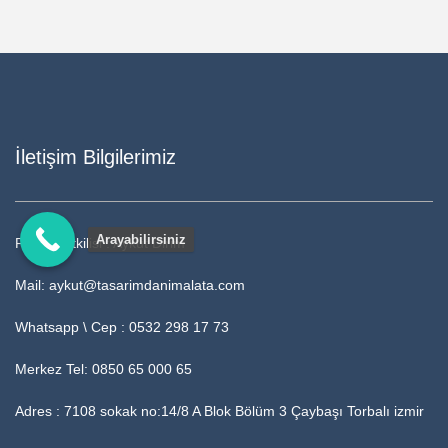
İletişim Bilgilerimiz
Arayabilirsiniz
Firma Yetkilisi : Aykut Dirim
Mail: aykut@tasarimdanimalata.com
Whatsapp \ Cep : 0532 298 17 73
Merkez Tel: 0850 65 000 65
Adres : 7108 sokak no:14/8 A Blok Bölüm 3 Çaybaşı Torbalı izmir