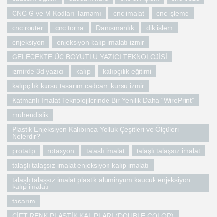
CNC G ve M Kodları Tamamı
cnc imalat
cnc işleme
cnc router
cnc torna
Danısmanlık
dik islem
enjeksiyon
enjeksiyon kalıp imalatı izmir
GELECEKTE ÜÇ BOYUTLU YAZICI TEKNOLOJİSİ
izmirde 3d yazıcı
kalıp
kalıpçılık eğitimi
kalıpçılık kursu tasarım cadcam kursu izmir
Katmanlı İmalat Teknolojilerinde Bir Yenilik Daha “WirePrint”
muhendislik
Plastik Enjeksiyon Kalıbında Yolluk Çeşitleri ve Ölçüleri
Nelerdir?
protatip
rotasyon
talaslı imalat
talaşlı talaşsız imalat
talaşlı talaşsız imalat enjeksiyon kalıp imalatı
talaşlı talaşsız imalat plastik aluminyum kaucuk enjeksiyon
kalıp imalatı
tasarım
ÇİFT RENK PLASTİK KALIPLARI (DOUBLE COLOR)