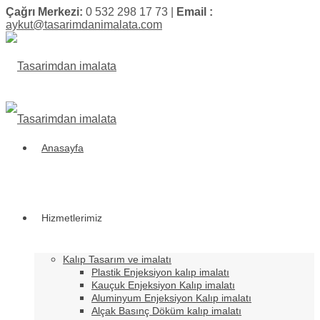
Çağrı Merkezi:
0 532 298 17 73 |
Email :
aykut@tasarimdanimalata.com
Anasayfa
Hizmetlerimiz
Kalıp Tasarım ve imalatı
Plastik Enjeksiyon kalıp imalatı
Kauçuk Enjeksiyon Kalıp imalatı
Aluminyum Enjeksiyon Kalıp imalatı
Alçak Basınç Döküm kalıp imalatı