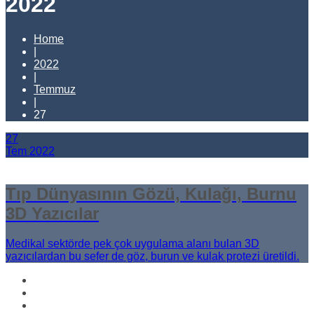
2022
Home
|
2022
|
Temmuz
|
27
27
Tem
2022
Tıp Dünyasının Gözü, Kulağı, Burnu
3D Yazıcılar
Medikal sektörde pek çok uygulama alanı bulan 3D
yazıcılardan bu sefer de göz, burun ve kulak protezi üretildi.