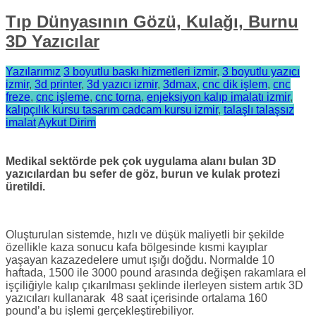
Tıp Dünyasının Gözü, Kulağı, Burnu
3D Yazıcılar
Yazılarımız
3 boyutlu baskı hizmetleri izmir
,
3 boyutlu yazıcı
izmir
,
3d printer
,
3d yazıcı izmir
,
3dmax
,
cnc dik işlem
,
cnc
freze
,
cnc işleme
,
cnc torna
,
enjeksiyon kalıp imalatı izmir
,
kalıpçılık kursu tasarım cadcam kursu izmir
,
talaşlı talaşsız
imalat
Aykut Dirim
Medikal sektörde pek çok uygulama alanı bulan 3D
yazıcılardan bu sefer de göz, burun ve kulak protezi
üretildi.
Oluşturulan sistemde, hızlı ve düşük maliyetli bir şekilde
özellikle kaza sonucu kafa bölgesinde kısmi kayıplar
yaşayan kazazedelere umut ışığı doğdu. Normalde 10
haftada, 1500 ile 3000 pound arasında değişen rakamlara el
işçiliğiyle kalıp çıkarılması şeklinde ilerleyen sistem artık 3D
yazıcıları kullanarak 48 saat içerisinde ortalama 160
pound’a bu işlemi gerçekleştirebiliyor.