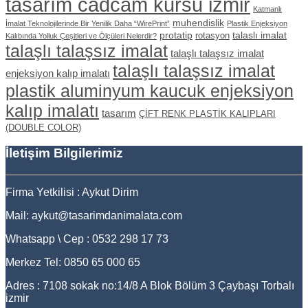
tasarım cadcam kursu izmir
Katmanlı
muhendislik
İmalat Teknolojilerinde Bir Yenilik Daha “WirePrint”
Plastik Enjeksiyon
protatip
talaslı imalat
rotasyon
Kalıbında Yolluk Çeşitleri ve Ölçüleri Nelerdir?
talaşlı talaşsız imalat
talaşlı talaşsız imalat
talaşlı talaşsız imalat
enjeksiyon kalıp imalatı
plastik aluminyum kaucuk enjeksiyon
kalıp imalatı
tasarım
ÇİFT RENK PLASTİK KALIPLARI
(DOUBLE COLOR)
İletişim Bilgilerimiz
Firma Yetkilisi : Aykut Dirim
Mail: aykut@tasarimdanimalata.com
Whatsapp \ Cep : 0532 298 17 73
Merkez Tel: 0850 65 000 65
Adres : 7108 sokak no:14/8 A Blok Bölüm 3 Çaybaşı Torbalı
izmir