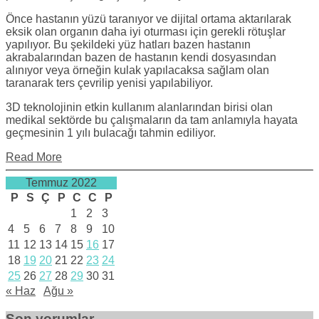
Önce hastanın yüzü taranıyor ve dijital ortama aktarılarak
eksik olan organın daha iyi oturması için gerekli rötuşlar
yapılıyor. Bu şekildeki yüz hatları bazen hastanın
akrabalarından bazen de hastanın kendi dosyasından
alınıyor veya örneğin kulak yapılacaksa sağlam olan
taranarak ters çevrilip yenisi yapılabiliyor.
3D teknolojinin etkin kullanım alanlarından birisi olan
medikal sektörde bu çalışmaların da tam anlamıyla hayata
geçmesinin 1 yılı bulacağı tahmin ediliyor.
Read More
Temmuz 2022
P
S
Ç
P
C
C
P
1
2
3
4
5
6
7
8
9
10
11
12
13
14
15
16
17
18
19
20
21
22
23
24
25
26
27
28
29
30
31
« Haz
Ağu »
Son yorumlar