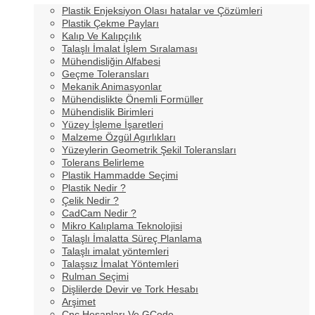
Plastik Enjeksiyon Olası hatalar ve Çözümleri
Plastik Çekme Payları
Kalıp Ve Kalıpçılık
Talaşlı İmalat İşlem Sıralaması
Mühendisliğin Alfabesi
Geçme Toleransları
Mekanik Animasyonlar
Mühendislikte Önemli Formüller
Mühendislik Birimleri
Yüzey İşleme İşaretleri
Malzeme Özgül Agırlıkları
Yüzeylerin Geometrik Şekil Toleransları
Tolerans Belirleme
Plastik Hammadde Seçimi
Plastik Nedir ?
Çelik Nedir ?
CadCam Nedir ?
Mikro Kalıplama Teknolojisi
Talaşlı İmalatta Süreç Planlama
Talaşlı imalat yöntemleri
Talaşsız İmalat Yöntemleri
Rulman Seçimi
Dişlilerde Devir ve Tork Hesabı
Arşimet
Cnc Hesapları Ve GCode