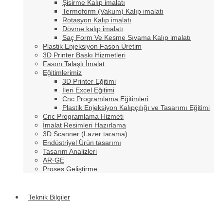
Şisirme Kalıp imalatı
Termoform (Vakum) Kalıp imalatı
Rotasyon Kalıp imalatı
Dövme kalıp imalatı
Saç Form Ve Kesme Sıvama Kalıp imalatı
Plastik Enjeksiyon Fason Üretim
3D Printer Baskı Hizmetleri
Fason Talaşlı İmalat
Eğitimlerimiz
3D Printer Eğitimi
İleri Excel Eğitimi
Cnc Programlama Eğitimleri
Plastik Enjeksiyon Kalıpçılığı ve Tasarımı Eğitimi
Cnc Programlama Hizmeti
İmalat Resimleri Hazırlama
3D Scanner (Lazer tarama)
Endüstriyel Ürün tasarımı
Tasarım Analizleri
AR-GE
Proses Geliştirme
Teknik Bilgiler