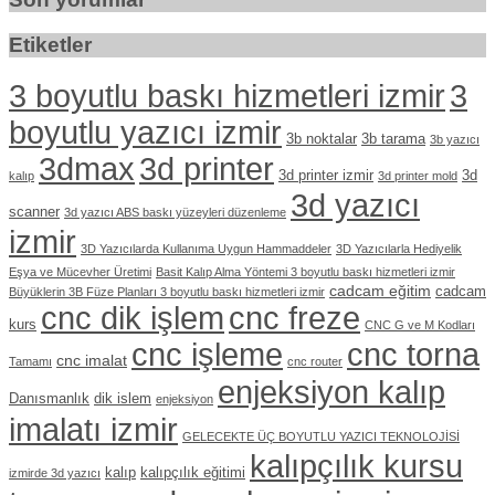
Etiketler
3 boyutlu baskı hizmetleri izmir
3
boyutlu yazıcı izmir
3b noktalar
3b tarama
3b yazıcı
3dmax
3d printer
3d printer izmir
3d
kalıp
3d printer mold
3d yazıcı
scanner
3d yazıcı ABS baskı yüzeyleri düzenleme
izmir
3D Yazıcılarda Kullanıma Uygun Hammaddeler
3D Yazıcılarla Hediyelik
Eşya ve Mücevher Üretimi
Basit Kalıp Alma Yöntemi 3 boyutlu baskı hizmetleri izmir
cadcam eğitim
cadcam
Büyüklerin 3B Füze Planları 3 boyutlu baskı hizmetleri izmir
cnc dik işlem
cnc freze
kurs
CNC G ve M Kodları
cnc işleme
cnc torna
cnc imalat
Tamamı
cnc router
enjeksiyon kalıp
Danısmanlık
dik islem
enjeksiyon
imalatı izmir
GELECEKTE ÜÇ BOYUTLU YAZICI TEKNOLOJİSİ
kalıpçılık kursu
kalıp
kalıpçılık eğitimi
izmirde 3d yazıcı