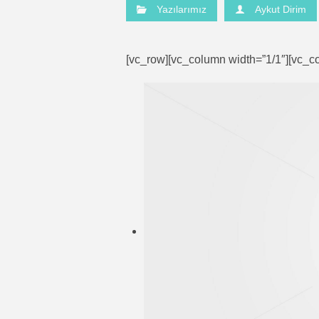
Yazılarımız
Aykut Dirim
[vc_row][vc_column width=”1/1″][vc_c