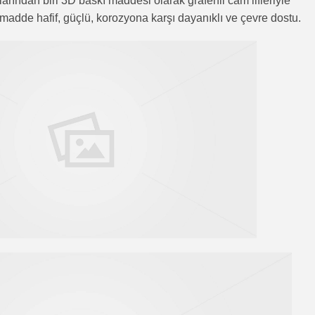
arından biri 3D baskı maddesi olarak grafenli cam lifleriyle
 madde hafif, güçlü, korozyona karşı dayanıklı ve çevre dostu.