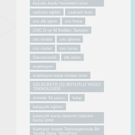
boyutlu baskı hizmetleri izmir
cadcam eğitim
cadcam kurs
cnc dik işlem
cnc freze
CNC G ve M Kodları Tamamı
cnc imalat
cnc işleme
cnc router
cnc torna
Danısmanlık
dik islem
enjeksiyon
enjeksiyon kalıp imalatı izmir
GELECEKTE ÜÇ BOYUTLU YAZICI
TEKNOLOJİSİ
izmirde 3d yazıcı
kalıp
kalıpçılık eğitimi
kalıpçılık kursu tasarım cadcam
kursu izmir
Katmanlı İmalat Teknolojilerinde Bir
Yenilik Daha “WirePrint”