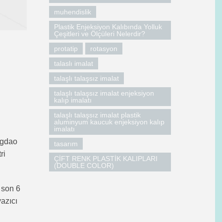
muhendislik
Plastik Enjeksiyon Kalıbında Yolluk
Çeşitleri ve Ölçüleri Nelerdir?
protatip
rotasyon
talaslı imalat
talaşlı talaşsız imalat
talaşlı talaşsız imalat enjeksiyon
kalıp imalatı
talaşlı talaşsız imalat plastik
aluminyum kaucuk enjeksiyon kalıp
imalatı
ingdao
tasarım
ri
ÇİFT RENK PLASTİK KALIPLARI
(DOUBLE COLOR)
 son 6
yazıcı