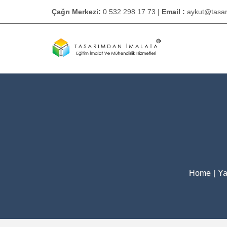
Çağrı Merkezi:
0 532 298 17 73 |
Email :
aykut@tasa
Home
|
Ya