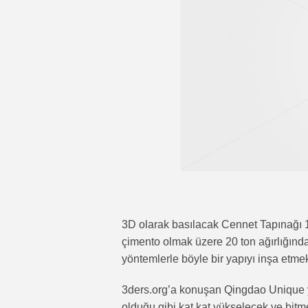
3D olarak basılacak Cennet Tapınağı 1
çimento olmak üzere 20 ton ağırlığında 
yöntemlerle böyle bir yapıyı inşa etme
3ders.org’a konuşan Qingdao Unique yap
olduğu gibi kat kat yükselecek ve bitme