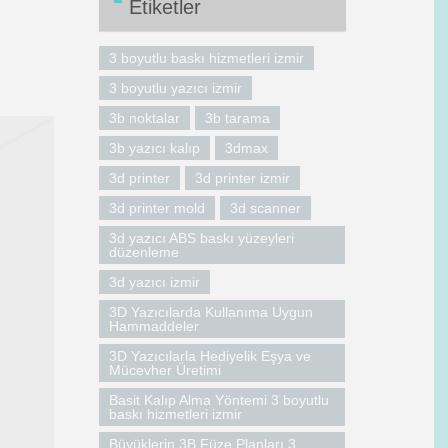
Etiketler
3 boyutlu baskı hizmetleri izmir
3 boyutlu yazıcı izmir
3b noktalar
3b tarama
3b yazıcı kalıp
3dmax
3d printer
3d printer izmir
3d printer mold
3d scanner
3d yazıcı ABS baskı yüzeyleri
düzenleme
3d yazıcı izmir
3D Yazıcılarda Kullanıma Uygun
Hammaddeler
3D Yazıcılarla Hediyelik Eşya ve
Mücevher Üretimi
Basit Kalıp Alma Yöntemi 3 boyutlu
baskı hizmetleri izmir
Büyüklerin 3B Füze Planları 3