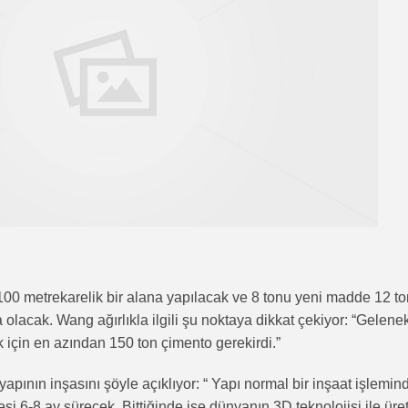
00 metrekarelik bir alana yapılacak ve 8 tonu yeni madde 12 t
olacak. Wang ağırlıkla ilgili şu noktaya dikkat çekiyor: “Gelene
k için en azından 150 ton çimento gerekirdi.”
ının inşasını şöyle açıklıyor: “ Yapı normal bir inşaat işlemin
si 6-8 ay sürecek. Bittiğinde ise dünyanın 3D teknolojisi ile üre