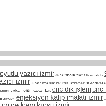
oyutlu yazıcı izmir
3b noktalar
3b tarama
3b yazıcı kalıp
azıcı izmir
3D Yazıcılarda Kullanıma Uygun Hammaddeler
3D Yazıcılarla He
cnc dik işlem
cnc 
cadcam eğitim
cadcam kurs
eri izmir
enjeksiyon kalıp imalatı izmir
em
enjeksiyon
G
arım cadcam kursu izmir