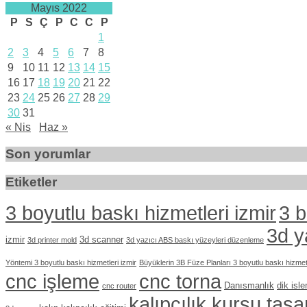
Mayıs 2022
P
S
Ç
P
C
C
P
1
2
3
4
5
6
7
8
9
10
11
12
13
14
15
16
17
18
19
20
21
22
23
24
25
26
27
28
29
30
31
« Nis
Haz »
Son yorumlar
Etiketler
3 boyutlu baskı hizmetleri izmir
3 b
3d y
izmir
3d scanner
3d printer mold
3d yazıcı ABS baskı yüzeyleri düzenleme
Yöntemi 3 boyutlu baskı hizmetleri izmir
Büyüklerin 3B Füze Planları 3 boyutlu baskı hizmetl
cnc işleme
cnc torna
Danısmanlık
dik isl
cnc router
kalıpçılık kursu tas