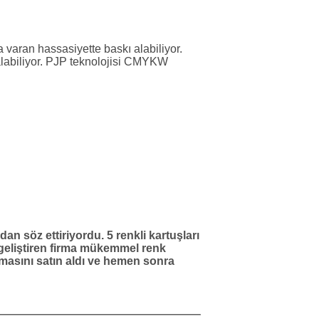
 varan hassasiyette baskı alabiliyor.
 alabiliyor. PJP teknolojisi CMYKW
 söz ettiriyordu. 5 renkli kartuşları
i geliştiren firma mükemmel renk
rmasını satın aldı ve hemen sonra