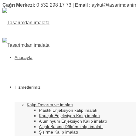
Çağrı Merkezi:
0 532 298 17 73 |
Email :
aykut@tasarimdanim
Anasayfa
Hizmetlerimiz
Kalıp Tasarım ve imalatı
Plastik Enjeksiyon kalıp imalatı
Kauçuk Enjeksiyon Kalıp imalatı
Aluminyum Enjeksiyon Kalıp imalatı
Alçak Basınç Döküm kalıp imalatı
Şisirme Kalıp imalatı