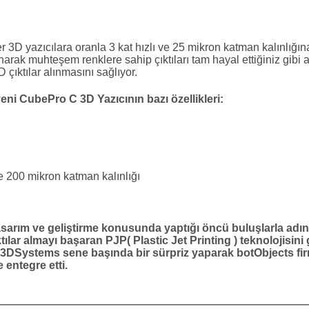
 3D yazıcılara oranla 3 kat hızlı ve 25 mikron katman kalınlığına
arak muhteşem renklere sahip çıktıları tam hayal ettiğiniz gibi
 çıktılar alınmasını sağlıyor.
ni CubePro C 3D Yazıcının bazı özellikleri:
 200 mikron katman kalınlığı
rım ve geliştirme konusunda yaptığı öncü buluşlarla adından
ılar almayı başaran PJP( Plastic Jet Printing ) teknolojisin
. 3DSystems sene başında bir sürpriz yaparak botObjects fi
entegre etti.