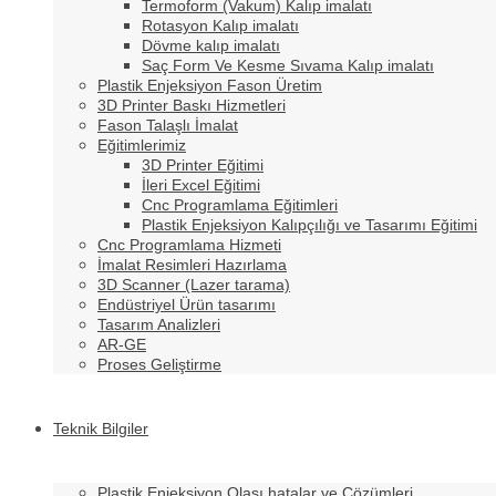
Termoform (Vakum) Kalıp imalatı
Rotasyon Kalıp imalatı
Dövme kalıp imalatı
Saç Form Ve Kesme Sıvama Kalıp imalatı
Plastik Enjeksiyon Fason Üretim
3D Printer Baskı Hizmetleri
Fason Talaşlı İmalat
Eğitimlerimiz
3D Printer Eğitimi
İleri Excel Eğitimi
Cnc Programlama Eğitimleri
Plastik Enjeksiyon Kalıpçılığı ve Tasarımı Eğitimi
Cnc Programlama Hizmeti
İmalat Resimleri Hazırlama
3D Scanner (Lazer tarama)
Endüstriyel Ürün tasarımı
Tasarım Analizleri
AR-GE
Proses Geliştirme
Teknik Bilgiler
Plastik Enjeksiyon Olası hatalar ve Çözümleri