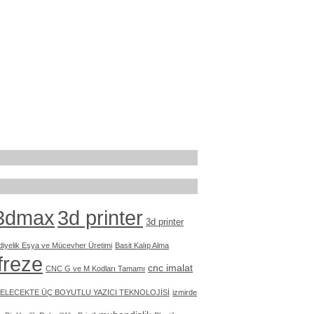
3dmax
3d printer
3d printer
diyelik Eşya ve Mücevher Üretimi
Basit Kalıp Alma
freze
cnc imalat
CNC G ve M Kodları Tamamı
ELECEKTE ÜÇ BOYUTLU YAZICI TEKNOLOJİSİ
izmirde