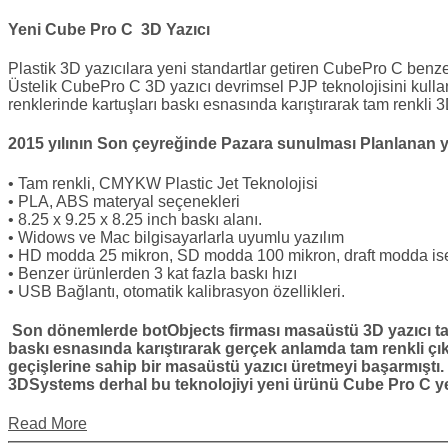
Yeni Cube Pro C 3D Yazıcı
Plastik 3D yazıcılara yeni standartlar getiren CubePro C benzer
Üstelik CubePro C 3D yazıcı devrimsel PJP teknolojisini kullan
renklerinde kartuşları baskı esnasında karıştırarak tam renkli 3D
2015 yılının Son çeyreğinde Pazara sunulması Planlanan ye
• Tam renkli, CMYKW Plastic Jet Teknolojisi
• PLA, ABS materyal seçenekleri
• 8.25 x 9.25 x 8.25 inch baskı alanı.
• Widows ve Mac bilgisayarlarla uyumlu yazılım
• HD modda 25 mikron, SD modda 100 mikron, draft modda ise
• Benzer ürünlerden 3 kat fazla baskı hızı
• USB Bağlantı, otomatik kalibrasyon özellikleri.
Son dönemlerde botObjects firması masaüstü 3D yazıcı tasa
baskı esnasında karıştırarak gerçek anlamda tam renkli çıkt
geçişlerine sahip bir masaüstü yazıcı üretmeyi başarmıştı
3DSystems derhal bu teknolojiyi yeni ürünü Cube Pro C ye 
Read More