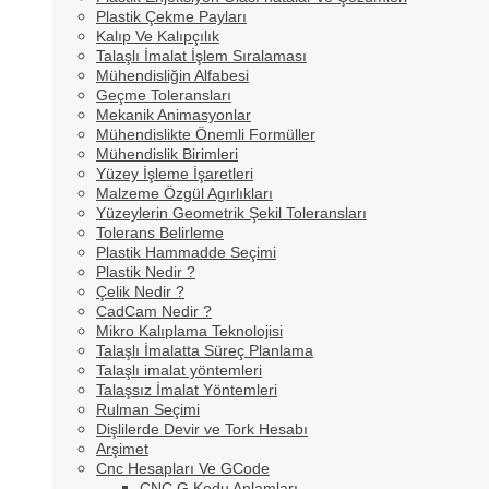
Plastik Çekme Payları
Kalıp Ve Kalıpçılık
Talaşlı İmalat İşlem Sıralaması
Mühendisliğin Alfabesi
Geçme Toleransları
Mekanik Animasyonlar
Mühendislikte Önemli Formüller
Mühendislik Birimleri
Yüzey İşleme İşaretleri
Malzeme Özgül Agırlıkları
Yüzeylerin Geometrik Şekil Toleransları
Tolerans Belirleme
Plastik Hammadde Seçimi
Plastik Nedir ?
Çelik Nedir ?
CadCam Nedir ?
Mikro Kalıplama Teknolojisi
Talaşlı İmalatta Süreç Planlama
Talaşlı imalat yöntemleri
Talaşsız İmalat Yöntemleri
Rulman Seçimi
Dişlilerde Devir ve Tork Hesabı
Arşimet
Cnc Hesapları Ve GCode
CNC G Kodu Anlamları