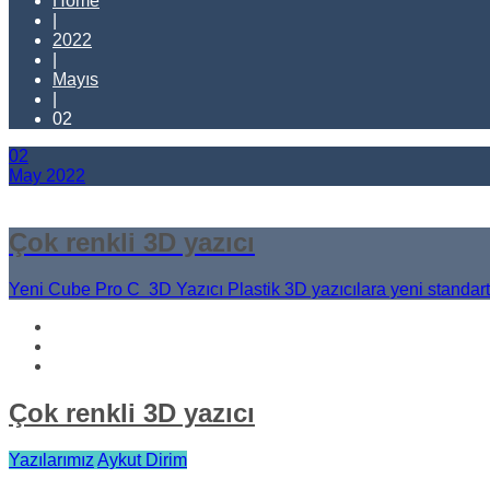
Home
|
2022
|
Mayıs
|
02
02
May
2022
Çok renkli 3D yazıcı
Yeni Cube Pro C 3D Yazıcı Plastik 3D yazıcılara yeni standar
Çok renkli 3D yazıcı
Yazılarımız
Aykut Dirim